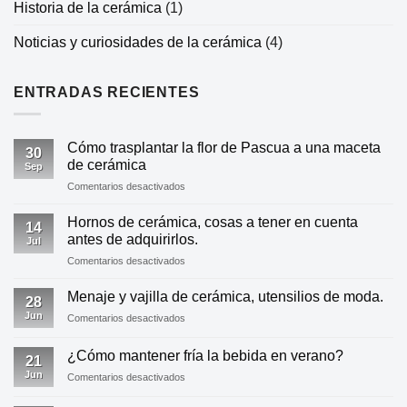
Historia de la cerámica
(1)
Noticias y curiosidades de la cerámica
(4)
ENTRADAS RECIENTES
Cómo trasplantar la flor de Pascua a una maceta
30
de cerámica
Sep
en
Comentarios desactivados
Cómo
trasplantar
Hornos de cerámica, cosas a tener en cuenta
14
la
antes de adquirirlos.
Jul
flor
en
Comentarios desactivados
de
Hornos
Pascua
de
a
Menaje y vajilla de cerámica, utensilios de moda.
28
cerámica,
una
Jun
en
Comentarios desactivados
cosas
maceta
Menaje
a
de
y
tener
¿Cómo mantener fría la bebida en verano?
cerámica
21
vajilla
en
Jun
en
Comentarios desactivados
de
cuenta
¿Cómo
cerámica,
antes