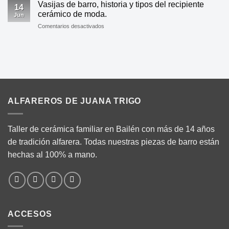
mantener
utensilios
Vasijas de barro, historia y tipos del recipiente
de
14
fría
de
cerámico de moda.
adquirirlos.
Jun
la
moda.
en
Comentarios desactivados
bebida
Vasijas
en
de
verano?
barro,
historia
y
tipos
del
recipiente
ALFAREROS DE JUANA TRIGO
cerámico
de
moda.
Taller de cerámica familiar en Bailén con más de 14 años
de tradición alfarera. Todas nuestras piezas de barro están
hechas al 100% a mano.
ACCESOS