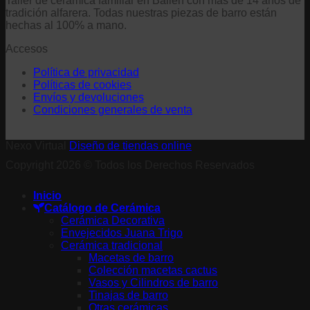
Taller de cerámica familiar en Bailén con más de 14 años de
tradición alfarera. Todas nuestras piezas de barro están
hechas al 100% a mano.
Accesos
Política de privacidad
Políticas de cookies
Envíos y devoluciones
Condiciones generales de venta
Nexo Virtual
Diseño de tiendas online
Copyright 2026 © Todos los Derechos Reservados
Inicio
Catálogo de Cerámica
Cerámica Decorativa
Envejecidos Juana Trigo
Cerámica tradicional
Macetas de barro
Colección macetas cactus
Vasos y Cilindros de barro
Tinajas de barro
Otras cerámicas