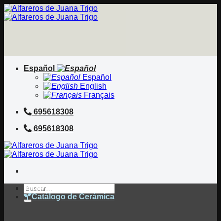
Saltar
al
contenido
Español
Español
English
Français
695618308
695618308
Buscar
Inicio
por:
Catálogo de Cerámica