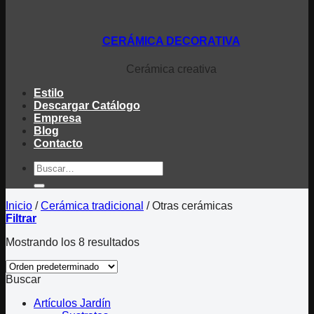
CERÁMICA DECORATIVA
Cerámica creativa
Estilo
Descargar Catálogo
Empresa
Blog
Contacto
Buscar
por:
Inicio
/
Cerámica tradicional
/
Otras cerámicas
Filtrar
Mostrando los 8 resultados
Buscar
Artículos Jardín