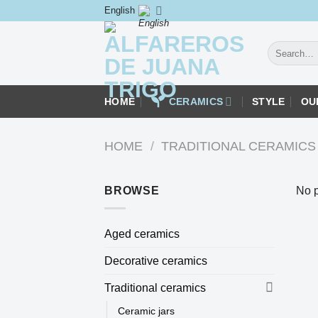
Skip
English
to
content
Search
for:
HOME
CERAMICS
STYLE
OU
HOME
/
TRADITIONAL CERAMICS
BROWSE
No p
Aged ceramics
Decorative ceramics
Traditional ceramics
Ceramic jars