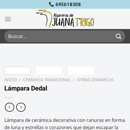
Saltar
695618308
al
contenido
Buscar
por:
INICIO
/
CERÁMICA TRADICIONAL
/
OTRAS CERÁMICAS
Lámpara Dedal
Lámpara de cerámica decorativa con ranuras en forma
de luna y estrellas o corazones que dejan escapar la