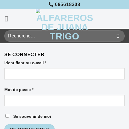
Passer
695618308
au
contenu
Recherche
pour :
SE CONNECTER
Identifiant ou e-mail
*
Mot de passe
*
Se souvenir de moi